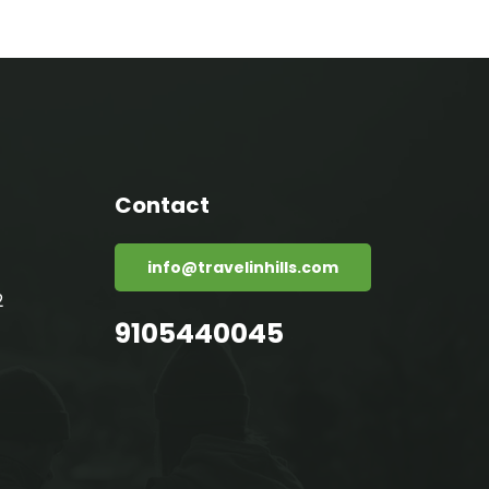
Contact
info@travelinhills.com
2
9105440045