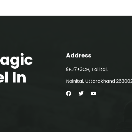
Magic
Address
9FJ7+3CH, Tallital,
l In
Nainital, Uttarakhand 26300