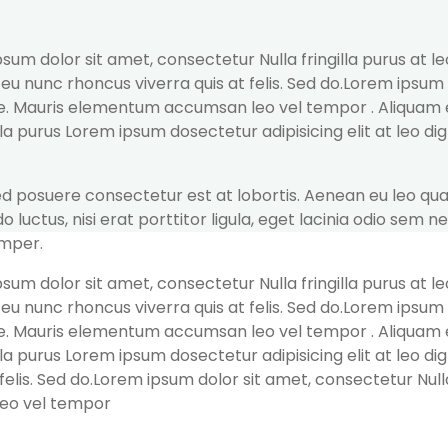
ipsum dolor sit amet, consectetur Nulla fringilla purus a
t eu nunc rhoncus viverra quis at felis. Sed do.Lorem ipsum
ue. Mauris elementum accumsan leo vel tempor . Aliquam et 
illa purus Lorem ipsum dosectetur adipisicing elit at leo
Sed posuere consectetur est at lobortis. Aenean eu leo q
 luctus, nisi erat porttitor ligula, eget lacinia odio sem 
emper.
ipsum dolor sit amet, consectetur Nulla fringilla purus a
t eu nunc rhoncus viverra quis at felis. Sed do.Lorem ipsum
ue. Mauris elementum accumsan leo vel tempor . Aliquam et 
illa purus Lorem ipsum dosectetur adipisicing elit at leo
felis. Sed do.Lorem ipsum dolor sit amet, consectetur Nulla
leo vel tempor